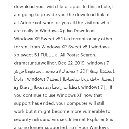
download your wish file or apps. In this article, I
am going to provide you the download link of
all Adobe software for you all the visitors who
are really in Windows Xp Iso Download
Windows XP Sweet v5.1.iso torrent or any other
torrent from Windows XP Sweet v5.1 windows
xp sweet 5.1 FULL .. a. All Posts; Search.
dramatunturwellhor. Dec 22, 2019; windows 7
ﻞﻴﻐﺸﺘﻟﺍ ﻡﺎﻈﻧ 2011 ۲ ﺩﻣﺣﻣ ﻙﻟﺎﻣ ﺩﻣﺣﻣ ﻥﻳﺳ ﺩﻧﻬﻣﻟﺍ ﺱﻳﺋﺭ
: ﺩﺍﺩﻋﺃ windows 7 ﻝﻳﻐﺷﺗﻟﺍ ﻡﺎﻅﻧ ﻲﺗﻟﺍ ﺕﺎﺑﺳﺎﺣﻟﺍ ﻝﻳﻐﺷﺗ
ﺔﻣﻅﻧﺃ ﺕﺍﺭﺍﺩﺻﺃ ﻥﻣ ﺩﻳﺩﺟﻟﺍ ﺭﺍﺩﺻﻷﺍ ﻭﻫ windows 7 ﻥﺇ If
you continue to use Windows XP now that
support has ended, your computer will still
work but it might become more vulnerable to
security risks and viruses. Internet Explorer 8 is
also no longer supported, so if your Windows