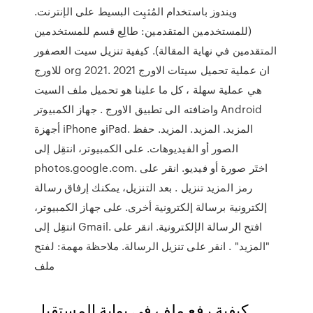
ويندوز باستخدام المُثبِت البسيط على الإنترنت.
(للمستخدمين المتقدمين: طالِع قسم للمستخدمين
المتقدمين في نهاية المقالة). كيفية تنزيل سيت العصفور
للاورج org 2021. ان عملية تحميل سيتات الاورج 2021
هي عملية سهلة ، كل ما علينا هو تحميل ملف السيت
واضافته الى تطبيق الاورج . جهاز الكمبيوتر Android
أجهزة iPhone وiPad. المزيد. المزيد. المزيد. حفظ
الصور أو الفيديوهات. على الكمبيوتر، انتقِل إلى
photos.google.com. اختَر صورة أو فيديو. انقر على
رمز المزيد تنزيل . بعد التنزيل، يمكنك إرفاق رسالة
إلكترونية برسالة إلكترونية أخرى. على جهاز الكمبيوتر،
انتقِل إلى Gmail. افتح الرسالة الإلكترونية. انقر على
"المزيد" . انقر على تنزيل الرسالة. ملاحظة مهمة: لفتح
ملف
كيفية رفع ملف في بوابة المستقبل