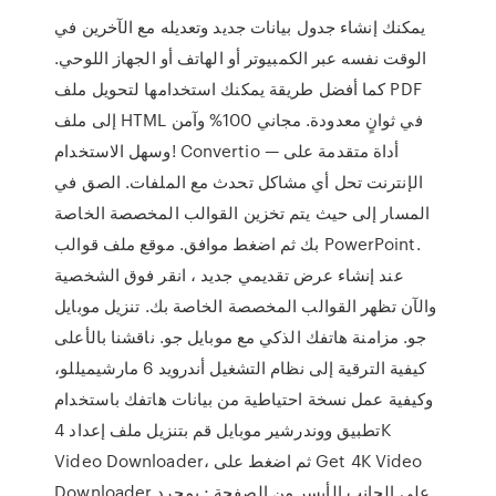
يمكنك إنشاء جدول بيانات جديد وتعديله مع الآخرين في
الوقت نفسه عبر الكمبيوتر أو الهاتف أو الجهاز اللوحي.
كما أفضل طريقة يمكنك استخدامها لتحويل ملف PDF
إلى ملف HTML في ثوانٍ معدودة. مجاني 100% وآمن
وسهل الاستخدام! Convertio — أداة متقدمة على
الإنترنت تحل أي مشاكل تحدث مع الملفات. الصق في
المسار إلى حيث يتم تخزين القوالب المخصصة الخاصة
بك ثم اضغط موافق. موقع ملف قوالب PowerPoint.
عند إنشاء عرض تقديمي جديد ، انقر فوق الشخصية
والآن تظهر القوالب المخصصة الخاصة بك. تنزيل موبايل
جو. مزامنة هاتفك الذكي مع موبايل جو. ناقشنا بالأعلى
كيفية الترقية إلى نظام التشغيل أندرويد 6 مارشيميللو،
وكيفية عمل نسخة احتياطية من بيانات هاتفك باستخدام
تطبيق ووندرشير موبايل قم بتنزيل ملف إعداد 4K
Video Downloader، ثم اضغط على Get 4K Video
Downloader على الجانب الأيسر من الصفحة.; بمجرد