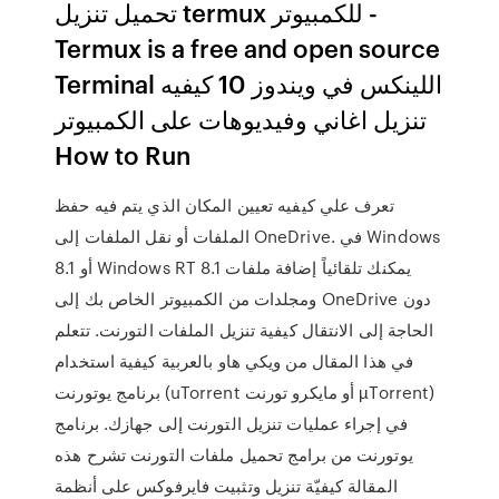
تحميل تنزيل termux للكمبيوتر -
Termux is a free and open source
Terminal اللينكس في ويندوز 10 كيفيه
تنزيل اغاني وفيديوهات على الكمبيوتر
How to Run
تعرف علي كيفيه تعيين المكان الذي يتم فيه حفظ
الملفات أو نقل الملفات إلى OneDrive. في Windows
8.1 أو Windows RT 8.1 يمكنك تلقائياً إضافة ملفات
ومجلدات من الكمبيوتر الخاص بك إلى OneDrive دون
الحاجة إلى الانتقال كيفية تنزيل الملفات التورنت. تتعلم
في هذا المقال من ويكي هاو بالعربية كيفية استخدام
برنامج يوتورنت (uTorrent أو مايكرو تورنت µTorrent)
في إجراء عمليات تنزيل التورنت إلى جهازك. برنامج
يوتورنت من برامج تحميل ملفات التورنت تشرح هذه
المقالة كيفيّة تنزيل وتثبيت فايرفوكس على أنظمة