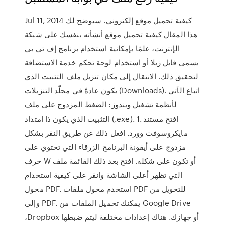
Jul 11, 2014 كيفية تحميل موقع إلكتروني. سيوضح لك
هذا المقال كيفية تحميل موقع أنشأته بنفسك على شبكة
الإنترنت، علمًا بإمكانية استخدام برنامج إف تي بي
يسمى فايل زيلا أو استخدام لوحة تحكم خدمة الاستضافة
لتحقيق ذلك. الانتقال إلى مكان تنزيل ملف التثبيت الذي
يكون عادةً في مجلّد التنزيلات (Downloads). اتباع الآتي
لأنظمة تشغيل ويندوز: الضغط المزدوج على ملف
التثبيت الذي يكون ذا امتداد (.exe). 1. افتح مستند
مايكروسوفت وورد. افعل ذلك عن طريق النقر بشكل
مزدوج على أيقونة البرنامج الزرقاء التي تحتوي على
حرف W أو تكون على شكله. افتح بعد ذلك القائمة ملف
التي تظهر أعلى الشاشة وانقر على كيفية استخدام
محول PDF. استخدم محول ملفات PDF للتحويل من
وإلى PDF. يمكنك تحميل الملفات من Google Drive
،Dropbox أو جهازك. هناك إعدادات مختلفة ليتم ضبطها