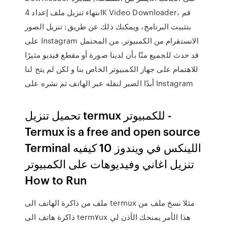
انتهاء تنزيل ملف إعداد 4K Video Downloader، قم
بتثبيت البرنامج، ويمكنك ذلك عن طريق: تنزيل الصور
على Instagram الانستقرام من الكمبيوتر. من المحتمل
قد حدث للجميع منّا بأن لدينا صورة أو مقطع فيديو مثيرًا
للاهتمام على جهاز الكمبيوتر الخاص بنا و لكن لم يتح لنا
أبدًا الصبر لنقله عبر الهاتف ثم نشره على Instagram
تحميل تنزيل termux للكمبيوتر -
Termux is a free and open source
Terminal اللينكس في ويندوز 10 كيفيه
تنزيل اغاني وفيديوهات على الكمبيوتر
How to Run
ملف من ذاكرة الهاتف الى termux مثلا نسخ ملف من
ذاكرة هاتف الى term٧ux هذا الأمر يمنحك الأذن لي