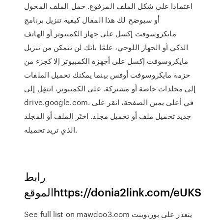
اعتمادا على شكل الملف المرفوع. حمل الملف المحول
أو سيوضح لك هذا المقال كيفية تنزيل برنامج
مايكروسوفت إكسل على جهاز الكمبيوتر أو الهاتف
الذكي أو الجهاز اللوحي، علمًا بأنك لن تتمكن من تنزيل
مايكروسوفت إكسل على أجهزة الكمبيوتر إلا كجزء من
حزمة مايكروسوفت أوفس بينما يمكنك تحميل الملفات
إلى مجلدات خاصة أو مشتركة. على الكمبيوتر، انتقِل إلى
drive.google.com. في أعلى يمين الصفحة، انقر على
جديد تحميل ملف أو تحميل مجلد. اختَر الملف أو المجلد
الذي تريد تحميله.
رابط
الموقعhttps://donia2link.com/eUKS
See full list on mawdoo3.com يتعذر على بوربوينت