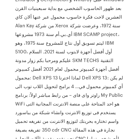
بعد ظهور الحاسوب الشخصي مع بداية سبعينيات القرن
العشرين لاحت فكرة حاسوب محمول عبر عنها ألان كاي
Alan Kay من شركة Xerox سنة 1972، وعرضت شركة
أي.بي.أم سنة 1973 مشروعها IBM SCAMP project،
ليتم تسويق أول نتاج للمشروع سنة 1975، وهو IBM
5100، أول أفضل أجهزة لابتوب لسنة 2021. السلام
عليكم ومرحبا بكم زوار مدونة SKM TECHS التقنية
أفضل أجهزة كمبيوتر محمول لعام 2021 أفضل كمبيوتر
محمول: Dell XPS 13 لماذا اخترنا Dell XPS 13: لم يكن
أي كمبيوتر محمول في… 4 برامج لتحويل اللاب توب الى
راوتر واى فاى – من رابط مباشر اولاً: برنامج My Public
WiFi هو احد المتاحة على منصة الانترنت المجانية التى
يستخدم فى توزيع الانترنت وانشاء شبكة من بباسورد
واسم تختاره بحريتك لتوزيع الانترنت من تفريغه تحميل
350 تفريغه بصيغة cdr CNC نجارة في هذه المقالة
نحن نقدم مقدمة لآلات النجارة CNC لأي شخص تماما