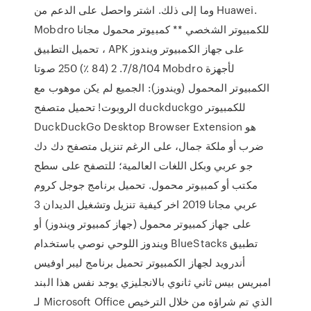
وما إلى ذلك. اشتر واحصل على الدعم من Huawei.
Mobdro للكمبيوتر الشخصي ** كمبيوتر محمول مجانا
تحميل التطبيق ، APK على جهاز الكمبيوتر ويندوز
7/8/104. 2 (84 ٪) 250 صوتا Mobdro لأجهزة
الكمبيوتر المحمول (ويندوز): الجميع لم يكن موهوب مع
الروبوت! تحميل متصفح duckduckgo للكمبيوتر
DuckDuckGo Desktop Browser Extension هو
ضرب أو ملكة جمال، على الرغم تنزيل متصفح دك دك
جو عربي وبكل اللغات العالمية؛ للتصفح على سطح
مكتب أو كمبيوتر محمول. تحميل برنامج جوجل كروم
عربي مجانا 2019 اخر كيفية تنزيل وتشغيل الديدان 3
على جهاز كمبيوتر محمول (جهاز كمبيوتر ويندوز) أو
ويندوز اللوحي نوصي باستخدام BlueStacks تطبيق
أندرويد لجهاز الكمبيوتر تحميل برنامج ليبر اوفيس
امبريس بيس ثاني ثانوي بالانجليزي يوجد نفس هذا البند
لـ Microsoft Office الذي تم شراؤه من خلال الترخيص