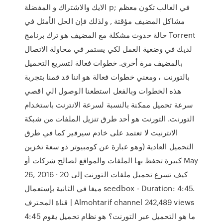
الايك والاشتراك و المفضلة p; في الغالب تكون معظم
مشاكل المضيف مؤقتة , ولذلك فإن الحل الأمثل في
حالة حدوث مشكلة مع المضيف هو ترك برنامج Torrent
لديك في وضعية العمل لكي يستمر في محاولة الاتصال
بالمضيف مرة أخرى. خطوات فعالة لتسريع التحميل
بالتورنت ، ومعني خطوات فعالة هو اننا قد قمنا بتجربة
هذه الخطوات وبالفعل استطعنا الوصول الي اقصي
سرعة تحميل ممكنة بالنسبة لسرعة الانترنت باستخدام
التورنت. التورنت هو أحد طرق تنزيل الملفات من شبكة
الانترنيت لا تعتمد على خادم سيرفير كما في طرق
التحميل العادية (وهو عبارة عن كومبيوتر ذو سعة تخزين
كبيرة تحفظ بها الملفات والمواقع لصالح شركات أو May
26, 2016 · كيف تسرع تحميل ملفات التورنت إلى 20
ميغا في الثانية بإستعمال seedbox - Duration: 4:45.
قناة المحترف | Almohtarif channel 242,489 views
4:45 ما هو التحميل عبر التورنت؟ هو نظام تحميل يقوم