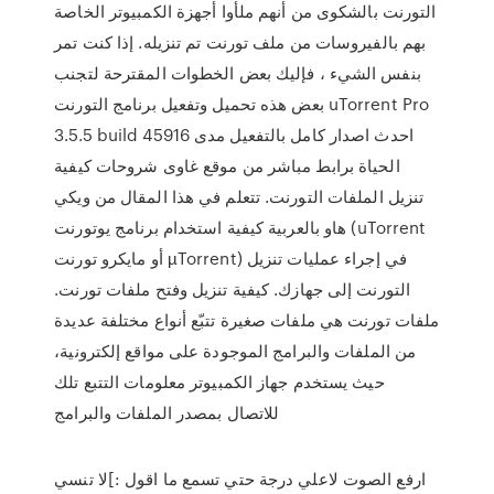
التورنت بالشكوى من أنهم ملأوا أجهزة الكمبيوتر الخاصة
بهم بالفيروسات من ملف تورنت تم تنزيله. إذا كنت تمر
بنفس الشيء ، فإليك بعض الخطوات المقترحة لتجنب
بعض هذه تحميل وتفعيل برنامج التورنت uTorrent Pro
3.5.5 build 45916 احدث اصدار كامل بالتفعيل مدى
الحياة برابط مباشر من موقع غاوى شروحات كيفية
تنزيل الملفات التورنت. تتعلم في هذا المقال من ويكي
هاو بالعربية كيفية استخدام برنامج يوتورنت (uTorrent
أو مايكرو تورنت µTorrent) في إجراء عمليات تنزيل
التورنت إلى جهازك. كيفية تنزيل وفتح ملفات تورنت.
ملفات تورنت هي ملفات صغيرة تتبّع أنواع مختلفة عديدة
من الملفات والبرامج الموجودة على مواقع إلكترونية،
حيث يستخدم جهاز الكمبيوتر معلومات التتبع تلك
للاتصال بمصدر الملفات والبرامج
ارفع الصوت لاعلي درجة حتي تسمع ما اقول :]لا تنسي