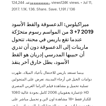
روووووووووووعه. 124,244 views124K views. • Jul 11,
2017. 1.1K. 136. Share. Save. 1,191 / 136
ميراكيلوس: الدعسوقة والقط الأسود
2019 7+ 3 من المواسم رسوم متحرّكة
عندما تقع باريس في محنة، تتحول
مارينات إلى الدعسوقة دون أن تدري
أن حبيبها المدرسي إدريان هو القط
الأسود، بطل خارق آخر ينقذ
بينما تستعد باريس للاحتفال بأعياد الميلاد، ظهرت
دوامات الخيل في أرجاء المدينة، تعرض على المتجولين
تسلية تحميل و مشاهدة فيلم الدراما العربي المصري
عمارة يعقوبيان 2006 كامل بجودة عالية 1080p HD
للكبار فقط +18 مشاهدة اون لاين و تحميل مباشر على
موقع سينما 4 تي في رسالة هذا العمل السينمائي ما هو