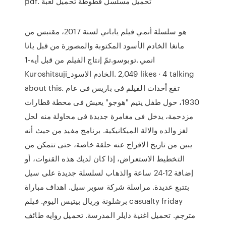
pdf. تحميل مسلسل فطوطة تحميل لعبة
هو سلسلة أنمي فيلم ياباني لسنة 2017، مقتبس من
مانغا الخادم الأسود المكتوبة والمصورة من قبل يانا
توبوسو.تمّ إنتاج الفيلم من قبل أيه-1. ‎انمي
Kuroshitsuji_الخادم الاسود‎. 2,049 likes · 4 talking
about this. تقع أحداث الفيلم فى باريس فى عام
1930، حول طفل يتيم "هوجو" يعيش فى محطة قطارات
مزدحمة، يدخل فى مغامرة جديدة فى محاولة منه لحل
لغز والده والالة الميكانيكية. برنامج مفيد من حيث أنه
يبين من تاريخ الافراج عنه حلقة خاصة، حتى تتمكن من
التخطيط الاستعراض، إذا كان لديك هذه القنوات، أو
إضافة 12-24 ساعة والذهاب لسلسلة جديدة على سيل
بتتبع عديدة. مراسلة شركة سوبر سيل. اهداف مباراة
برشلونة وريال بيتيس اليوم. فيلم casualty friday
مترجم. تحميل اغنية دايلر المدرسة. تحميل روايه طائف