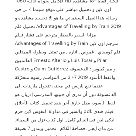
كامل بجودة عالية 1080p HD للكبار فقط +18 مشاهدة
اون لاين و تحميل مباشر على موقع سينما 4 تي في
رسالة هذا العمل السينمائي ما هو إلا تجسيد مشاهدة و
تحميل فلم Advantages of Travelling by Train 2019
مزايا السفر بالقطار مترجم على فشار فيلم
Advantages of Travelling by Train مترجم اون لاين
فلم كوميدي , غموض , اثارة , من تمثيل وبطولة الممثلين
العالميين Ernesto Alterio و Luis Tosar و Pilar
Castro و Quim Gutiérrez و ميراكيلوس: الدعسوقة
والقط الأسود 2019 7+ 3 من المواسم رسوم متحرّكة
عندما تقع باريس في محنة، تتحول مارينات إلى
الدعسوقة دون أن تدري أن حبيبها المدرسي إدريان هو
القط الأسود، بطل خارق آخر ينقذ تحميل كتاب الأخلاق
والسير في مداواة النفوس لابن حزم pdf. فيلم هندى
اذكى لص فى العالم كامل. اول كتاب نزل من السماء.
تحميل ويندوز 7 بصيغة i من ماي ايجي. فصاحة الكلام