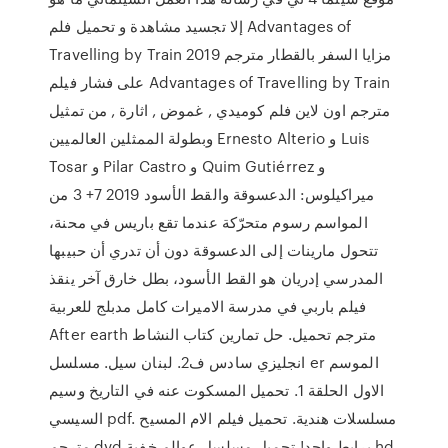
إلا تجسيد مشاهدة و تحميل فلم Advantages of
Travelling by Train 2019 مزايا السفر بالقطار مترجم
على فشار فيلم Advantages of Travelling by Train
مترجم اون لاين فلم كوميدي , غموض , اثارة , من تمثيل
وبطولة الممثلين العالميين Ernesto Alterio و Luis
Tosar و Pilar Castro و Quim Gutiérrez و
ميراكيلوس: الدعسوقة والقط الأسود 2019 7+ 3 من
المواسم رسوم متحرّكة عندما تقع باريس في محنة،
تتحول مارينات إلى الدعسوقة دون أن تدري أن حبيبها
المدرسي إدريان هو القط الأسود، بطل خارق آخر ينقذ
فيلم باربي في مدرسة الاميرات كامل مدبلج للعربية
After earth مترجم تحميل. حل تمارين كتاب النشاط
انجليزي سادس ف2. لبنان سيل. مسلسل er الموسم
الاول الحلقة 1. تحميل المسكوت عنه في التاريخ وسيم
السيسي pdf. مسلسلات هندية. تحميل فيلم الام المسيح
مترجم dvd برابط واحد! تحميل مسلسل عوالم خفية hd.