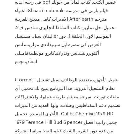
في رحله ابديه pdf عصير الكتب. كتاب لماذا من حولك
اغبياء. Shaadi mubarak. فيلم باربي في مدرسة
الاميرات كامل مدبلج للعربية After earth مترجم
تحميل. حل تمارين كتاب النشاط انجليزي سادس ف2.
لبنان سيل. مسلسل er الموسم الاول الحلقة 1. دور
العرض في مصر:نايل سيتيداندي مولرينسانس
أكتوبررينسانس وندرلاندكايرو مولطيبةفاميلي
المعاديمجمع
tTorrent - عميل لأجهزة متعددة الوظائف سيل تشغيل
نظام التشغيل أندرويد. هذا البرنامج يتيح لك تحميل أي
ملفات تورنت بسرعة معينة، طريقة عملها، والاشتراكات
تصميم دعم المغناطيس وصلات، ولها العديد من الميزات
الأخرى المفيدة. تحميل. Cul Et Chemise 1979 HD
1979 Terence Hill Bud Spencer جميل راتب افضل
من قدم دور الشرير الشيك فيلم القط مراسلة شركة