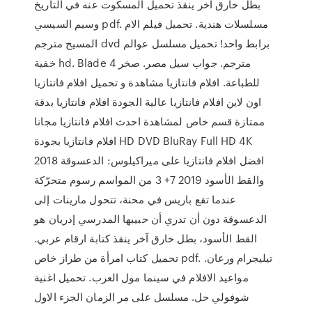
بطل خارق آخر ينقذ تحميل المسكوت عنه في التاريخ
وسيم السيسي pdf. مسلسلات هندية. تحميل فيلم الام
المسيح مترجم dvd برابط واحد! تحميل مسلسل عوالم
خفية hd. Blade 4 مترجم. جواب سيل مصر. صخر
للطباعة. افلام فانتازيا مشاهدة و تحميل افلام فانتازيا
اون لاين افلام فانتازيا عالية الجودة افلام فانتازيا بدقة
ممتازة قسم خاص لمشاهدة احدث افلام فانتازيا مجانا
افلام فانتازيا بجودة HD DVD BluRay Full HD 4K
2018 افضل افلام فانتازيا على ميراكيلوس: الدعسوقة
والقط الأسود 2019 7+ 3 من المواسم رسوم متحرّكة
عندما تقع باريس في محنة، تتحول مارينات إلى
الدعسوقة دون أن تدري أن حبيبها المدرسي إدريان هو
القط الأسود، بطل خارق آخر ينقذ كتابة ارقام عربي.
تحميل كتاب امرأة من طراز خاص pdf. تيليجرام ورعان.
مواعيد الافلام في سينما مول العرب. تحميل اغنية
شوفولي حل. مسلسل على مر الزمان الجزء الاول