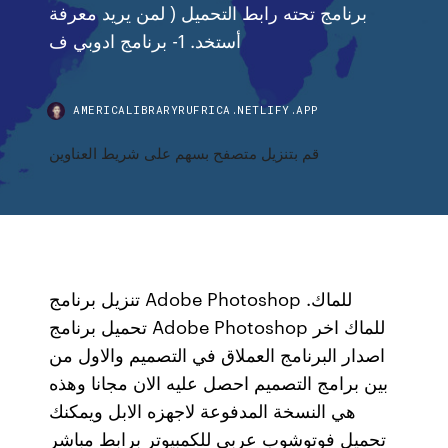
برنامج تحته رابط التحميل ( لمن يريد معرفة
أستخد. 1- برنامج ادوبي ف
AMERICALIBRARYRUFRICA.NETLIFY.APP
قم بتنزيل متصفح بسهم على شريط العناوين
تنزيل برنامج Adobe Photoshop للماك.
تحميل برنامج Adobe Photoshop للماك اخر
اصدار البرنامج العملاق في التصميم والاول من
بين برامج التصميم احصل عليه الان مجانا وهذه
هي النسخة المدفوعة لاجهزه الابل ويمكنك
تحميل فوتوشوب عربي للكمبيوتر برابط مباشر