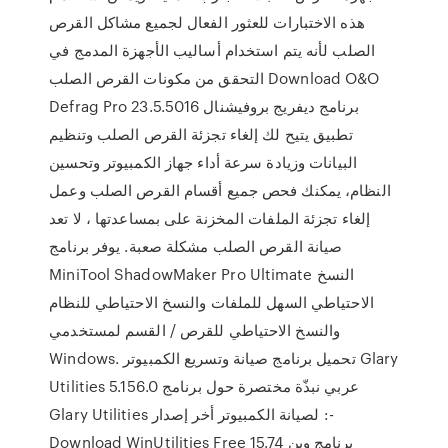
هذه الاختبارات للعثور الفعال لجميع مشاكل القرص
الصلب لأنه يتم استخدام أساليب الأجهزة المدمج في
التحقق من مكونات القرص الصلب Download O&O
Defrag Pro 23.5.5016 برنامج ديفريج بروفيشنال
تطبيق يتيح لك إلغاء تجزئة القرص الصلب وتنظيم
البيانات وزيادة سرعة أداء جهاز الكمبيوتر وتحسين
النظام، يمكنك فحص جميع أقسام القرص الصلب وعمل
إلغاء تجزئة الملفات المخزنة على بمساعدتها ، لا تعد
صيانة القرص الصلب مشكلة صعبة. يوفر برنامج
MiniTool ShadowMaker Pro Ultimate النسخ
الاحتياطي السهل للملفات والنسخ الاحتياطي للنظام
والنسخ الاحتياطي للقرص / القسم لمستخدمي
Windows. تحميل برنامج صيانة وتسريع الكمبيوتر Glary
Utilities 5.156.0 عربي نبذّة مختصرة حول برنامج
Glary Utilities لصيانة الكمبيوتر أخر إصدار :-
Download WinUtilities Free 15.74 برنامج وين