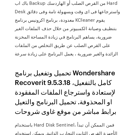
باك اب Backup من القرص الصلب أو الهاردسك Hard
Desk واسترجاعها فى اى وقت وبسهولة تامة وفى دقائق
معدودة، برنامج اكرونيس برنامج KCleaner يقوم
بتنظيف وصيانة الكمبيوتر من خلال حذف الملفات الغير
ضرورية، يساهم البرنامج في زيادة المساحة المخزنة
على القرص الصلب عن طريق التخلص من الملفات
الزائدة والغير ضرورية ، يعمل البرنامج على زيادة سرعة
تحميل وتفعيل برنامج Wondershare
Recoverit 9.5.3.18 كامل بالتفعيل،
لإستعادة واسترجاع الملفات المفقودة
او المحذوفة. تحميل البرنامج والتعيل
برابط مباشر من موقع غاوى شروحات
باستخدام Hard Disk Sentinel، فمن الممكن أن تبدأ
الأجهزة القرص الثابت التجارب الذاتية. ويمكن استخدام