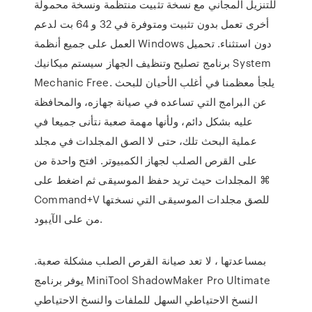
للتنزيل المجاني مع نسخة تثبيت منتظمة ونسخة محمولة
أخرى تعمل بدون تثبيت ومتوفرة في 32 و 64 بت لدعم
العمل على جميع أنظمة Windows دون استثناء. تحميل
برنامج تصليح وتنظيف الجهاز سيستم ميكانيك System
Mechanic Free. يلجأ معظمنا في أغلب الأحيان للبحث
عن البرامج التي تساعده في صيانة جهازه، والمحافظة
عليه بشكل دائم، ولأنها مهمة صعبة نتأنى جميعا في
عملية البحث تلك، حتى لا الصق المجلدات في مجلد
على القرص الصلب لجهاز الكمبيوتر. افتح واحدة من
المجلدات حيث تريد حفظ الموسيقى ثم اضغط على ⌘
Command+V للصق مجلدات الموسيقى التي نسختها
من على الآيبود.
بمساعدتها ، لا تعد صيانة القرص الصلب مشكلة صعبة.
يوفر برنامج MiniTool ShadowMaker Pro Ultimate
النسخ الاحتياطي السهل للملفات والنسخ الاحتياطي