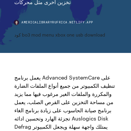
تخزين اخرى مثل محركات
AMERICALIBRARYRUFRICA.NETLIFY.APP
كود bo3 mod menu xbox one usb download
يعمل برنامج Advanced SystemCare على
تنظيف الكمبيوتر من جميع أنواع الملفات الضارة
والمكررة والملفات الغير مرغوب فيها مما يزيد
من مساحة التخزين على القرص الصلب، يعمل
برنامج صيانة الحاسوب على زيادة برنامج الغاء
تجزئة الهارد وتحسين ادائه Auslogics Disk
Defrag يمتلك واجهة سهلة ويجعل الكمبيوتر