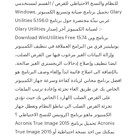
للنظام والنسخ الاحتياطي للقرص / القسم لمستخدمي
Windows. تحميل برنامج صيانة وتسريع الكمبيوتر Glary
Utilities 5.156.0 عربي نبذّة مختصرة حول برنامج
Glary Utilities لصيانة الكمبيوتر أخر إصدار :-
Download WinUtilities Free 15.74 برنامج وين
يوتيليتيز فري من البرامج العملاقة في تنظيف الكمبيوتر
وإزالة البيانات الغير مرغوب فيها من القرص الصلب،
ايضا تنظيف وإصلاح إدخالات الريجستري الغير صالحة،
بالإضافة الى اصلاح قائمة ابدأ وإلغاء وصف البرنامج هو
افضل برنامج مجاني لزيادة كفاءة وسرعة جهاز الكمبيوتر
الخاص بك عن طريق الغاء تجزئة وإعادة ترتيب الملفات
على القرص الصلب (الهارد ) الخاص بك حيث تؤدي
تجزئة القرص الصلب الي تباطؤ النظام وتعطل جهاز
الكمبيوتر ماهو برنامج اكرونيس للنسخ الاحتياطي ؟
Acronis True Image 2015 تحميل برنامج Acronis
True Image 2015 يمكنك من اخد نسخة احتياطية أو