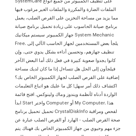
SystemCare على تنظيف الكمبيوتر من جميع أنواع
الملفات الضارة والمكررة والملفات الغير مرغوب فيها
مما يزيد من مساحة التخزين على القرص الصلب، يعمل
برنامج صيانة الحاسوب على زيادة تحميل برنامج صيانة
جهاز الكمبيوتر سيستم ميكانيك System Mechanic
Free. يلجأ بعض المستخدمين لجهاز الحاسب الآلي إلى
تنظيف جهازهم، وتحسين أداءه بشكل يدوي حتى، وإن
كانوا يجدوا صعوبة كبيرة في فعل ذلك أما البعض الآخر
فيلجأون إلى الحل هل تتساءل إذا ما كان لديك مساحة
إضافية على القرص الصلب لجهاز الكمبيوتر الخاص بك؟
اكتشاف ذلك أمر سهل! كل ما عليك هو اتباع التعليمات
الواردة أدناه لأنظمة ويندوز وماك ولينوكس. افتح قائمة
ابدأ Start واختر Computer أو My Computer. هذا
تحميل تحميل برنامج CrystalDiskInfo لفحص ومراقبة
صحة القرص الصلب - الهارد أو القرص الصلب عبارة عن
جزء مهم وحيوي من جهاز الكمبيوتر الخاص بك فهناك يتم