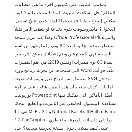
يمكنني التثبيت على كمبيوتر آخر؟ ما هي متطلبات
النظام؟ حل مشكلات التثبيت. لماذا المثبت عالق؟ كيف
يمكنني إصلاح خطأ التثبيت هذا؟ لماذا يتعذر عليّ تسجيل
الدخول؟ مايكروسوفت تقوم بخدعة او بتعقيد الأمر قليلاً
وهذا عند تنزيل نسخة Office Professional Plus والتي
ستعطيك مدة مجانية لمدة 60 يوم، وكما يظهر من اسم
النسخة فهي للمحترفين ويتم إعطائك مفاتح للترخيص
لمدة 60 يوم مميزات اوفيس 2019: من أهم المُميزات
التي ستجدها عن تجربة برنامج وورد Word مثلًا، هو أنك
ستتمكن من ادراج صور وأيقونات بصيغة SVG بداخل
الملفات، كذلك ستجد أن هذه الميزة مُتاحة على برنامج
بوربوينت Powerpoint أيضًا. الأماكن التي يمكنك فيها
مشاهدة البيسبول الجامعي عبر الإنترنت وبالطبع ، مجانًا
هي # 1 MLB ، و # 2 National Baseball Hall of Fame
# 3 FanGraphs ، وما إلى ذلك انقر لمعرفة ما تنطوي
عليه. كيف يمكنني تنزيل نسخة تجريبية مجانية؟ حدد