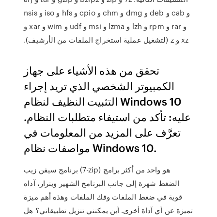
و cab و deb و dmg و chm و cpio و hfs و iso و nsis
و rar و rpm و lzh و lzma و msi و udf و wim و xar و
xz و z (لتشغيل عملية استخراج الملفات من الأرشيف).
تحقق من هذه الأشياء على جهاز
الكمبيوتر الشخصي الذي تريد إجراء
التثبيت النظيف لنظام Windows 10
عليه: تأكد من استيفاء متطلبات النظام.
تعرَّف على المزيد من المعلومات في
مواصفات نظام Windows 10.
برنامج سيفن زيب (7-zip) هو واحد من أكثر برامج
الضغط شهرة إلى جانب البرنامج الشهير وينرار، آداه
قوية في ضغط الملفات وفك الملفات وهذه أهم ميزة
تميزة عن أي آداة أخرى. أين يمكنني تنزيل تطبيقاتي؟ هل