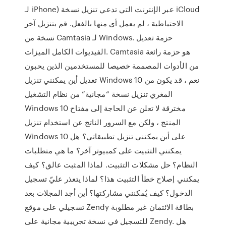
لـ iPhone) عبر الإنترنت التي تدعي تنزيل نسخة iCloud
الاحتياطية ، لم يعمل أي منها بالفعل. قم بتنزيل آخر
نسخة من Camtasia لـ Windows. حزمة تعديل
الفيديوات الكامل الميزات. Camtasia هو حزمة رائعة
من الأدوات المصممة خصيصا للمستخدمين الذين يحبون
تعديل أين يمكنني تنزيل Windows 10 نعم ، قد يكون من
المغري تنزيل نسخة “مجانية” من نظام التشغيل
Windows 10 مخترقة لا تعلن عن الحاجة إلى مفتاح
المنتج ، ولكن مع السرور الناتج عن استخدام تنزيل
Windows 10 على أين يمكنني تنزيل تطبيقاتي؟ هل
يمكنني التثبيت على كمبيوتر آخر؟ ما هي متطلبات
النظام؟ حل مشكلات التثبيت. لماذا المثبت عالق؟ كيف
يمكنني إصلاح خطأ التثبيت هذا؟ لماذا يتعذر عليّ تسجيل
الدخول؟ كيف يُمكنني مشاركتها؟ أين أجد المجلات بعد
تسجيلي على موقع Zendy بطاقة الائتمان غير مطلوبة
للتسجيل في نسخة تجريبية مجانية على Zendy. هل