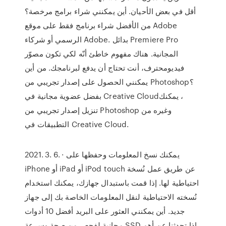
أقل في بعض الأحيان. أين يمكنني شراء برامج مرخصة؟
من الأفضل شراء برنامج فقط على موقع Adobe
الرسمي أو شركاء Adobe. بدائل Premiere Pro
المجانية. هناك مفهوم خاطئ أنّه لكي تكون مصوّر
فيديومحترف، أنت تحتاج أن يدفع لبرنامجك. من أين
يمكنني الحصول على إصدار تجريبي من Photoshop؟
بفضل عضوية مجانية في Creative Cloud‏، يمكنك
تنزيل إصدار تجريبي من Photoshop وغيره من
التطبيقات في Creative Cloud.
2021. 3. 6. · يمكنك نسخ المعلومات وحفظها على
iPhone أو iPad أو iPod touch عن طريق عمل نُسخة
احتياطية لها. إذا قمت باستبدال جهازك، يمكنك استخدام
نُسخته الاحتياطية لنقل المعلومات الخاصة بك إلى جهاز
جديد. أين يمكنني العثور على البريد أفضل 10 أدوات
مجانية لفحص من صحة وسرعة SSD إذا تحدثنا عن أهم