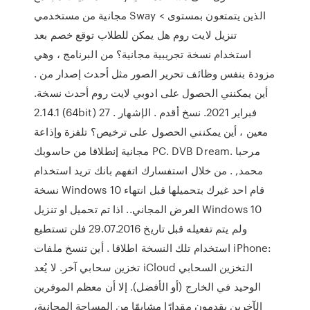
مجانية من مستخدمي Sway الذين يتمتعون بمستوى >
تنزيل لايت روم هل يمكن للطلاب توقع خصم بعد
استخدام نسخة تجريبية مجانية؟ من البرنامج ، وهي
مزودة بنفس وظائف تحرير الصور مثل أحدث إصدار من .
أين يمكنني الحصول على ادوبي لايت روم أحدث نسخة.
2.14.1 (64bit) 27 فبراير 2021. نسخ أقدم . الإشهار .
معين ، أين يمكنني الحصول على ترخيص؟ تلفزة وإذاعة
مجانية إنطلاقا من حاسوبك PC. DVB Dream. مرحبا
محمد, . من خلال استفسارك اتفهم بانك تريد استخدام
نسخة Windows 10 قام احد غيرك بتحميلها قبل انتهاء
العرض المجاني.. اذا تم تحميل او تنزيل Windows 10
ولم يتم تفعيله قبل تاريخ 29.07.2016 فلن تستطيع
استخدام تلك النسخة اطلاقا . أين تنسخ ملفات iPhone:
تخزين سحابي آخر. لا يُعد iCloud التخزين السحابي
الوحيد في الخارج (أو الأفضل). إلا أن معظم الموفرين
الآخرين يقدمون مقدارًا مشابهًا من المساحة المجانية،