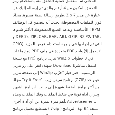
المحلي ثم استكمل عملية التحقق منه باستخدام رمز
التحقق المكون من 4 أرقام والذي تم إرساله إليك عن
طريق رسالة نصية قصيرة. مجانًا. Zip-7 عبارة عن مدير
قوي للملفات المضغوطة، بحيث أنه يتضمن كل الوظائف
الأساسية ويدعم الصيغ المضغوطة الأكثر شيوعا ( RPM
y DEB,7z، ZIP، CAB، RAR، ARJ، GZIP، BZIP2، TAR،
CPIO) التي تم إدراجها في واجهة استخدام عرض المزيد.
دمج ملفات PDF متعددة في ملف PDF واحد (لا يعمل إلا
مع نسخة Pro) تنزيل برنامج WinZip في 3 خطوات
سهلة: انقر على زر تنزيل Download لتنتقل مباشرةً
إلى صفحة تنزيل WinZip الرسمية. اختر خيار “جرَّب
مجانًا Try It Free”. برنامج سيفن زيب (7-ZIP) هو واحد
من أكثر برامج الضغط شهرة إلى جانب البرنامج الشهير
وينرار، آداه قوية في ضغط الملفات وفك الملفات وهذه
أهم ميزة تميزة عن أي آداة أخرى. Advertisement.
تستطيع تحميل برنامج ( 7-zip ) نسخة 64 لهذا البرنامج