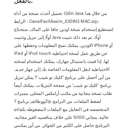
بالفعل.
تحميل أحدث نسخة من آداة Odin Java من خلال هذا
الرابط : CanalFacilAssim_JODIN3 MAC.zip;
لتستطيع إستخدام نسخة اودين جافا على الماك، ستحتاج
أولًا إلى تنزيل وتثبيت Java أولًا، ثم بعد ذلك تثبيت
الاودين. يمكنك نسخ المعلومات وحفظها على iPhone أو
iPad أو iPod touch عن طريق عمل نُسخة احتياطية
لها. إذا قمت باستبدال جهازك، يمكنك استخدام نُسخته
الاحتياطية لنقل المعلومات الخاصة بك إلى جهاز جديد.
من أين أحصل على برنامج ’كليك تو شيب‘؟ يمكن تنزيل
برنامج ’كليك تو شيب‘ من صفحة التنزيلات. يمكنك أيضاً
طلب نسخة مجانية من مكتب أرامكس المحلي. مميزات
ووظائف برنامج 7Zip لضغط الملفات. من البرامج
المتخصصه في التعامل مع الملفات المضغوطه بكفاءة
عالية. مجاني 100% على خلاف منافسيه الغير مجانيه.
البرنامج حاصل على الكثير من الجوائز. من أين يمكنني