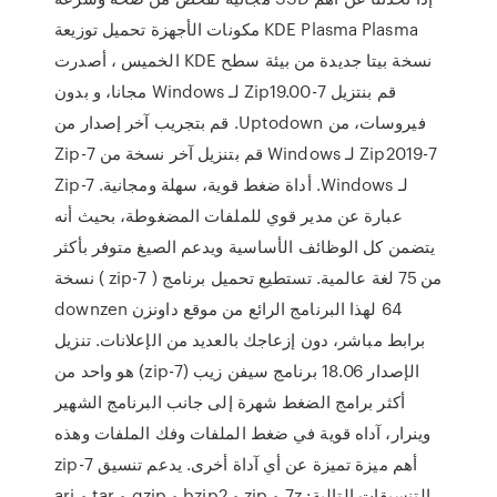
مكونات الأجهزة تحميل توزيعة KDE Plasma Plasma
الخميس ، أصدرت KDE نسخة بيتا جديدة من بيئة سطح
‫قم بنتزيل 7-Zip19.00 لـ Windows مجانا، و بدون
فيروسات، من Uptodown. قم بتجريب آخر إصدار من
7-Zip2019 لـ Windows قم بتنزيل آخر نسخة من 7-Zip
لـ Windows. أداة ضغط قوية، سهلة ومجانية. Zip-7
عبارة عن مدير قوي للملفات المضغوطة، بحيث أنه
يتضمن كل الوظائف الأساسية ويدعم الصيغ متوفر بأكثر
من 75 لغة عالمية. تستطيع تحميل برنامج ( 7-zip ) نسخة
64 لهذا البرنامج الرائع من موقع داونزن downzen
برابط مباشر، دون إزعاجك بالعديد من الإعلانات. تنزيل
الإصدار 18.06 برنامج سيفن زيب (7-zip) هو واحد من
أكثر برامج الضغط شهرة إلى جانب البرنامج الشهير
وينرار، آداه قوية في ضغط الملفات وفك الملفات وهذه
أهم ميزة تميزة عن أي آداة أخرى. يدعم تنسيق 7-zip
التنسيقات التالية: 7z و zip و bzip2 و gzip و tar و arj