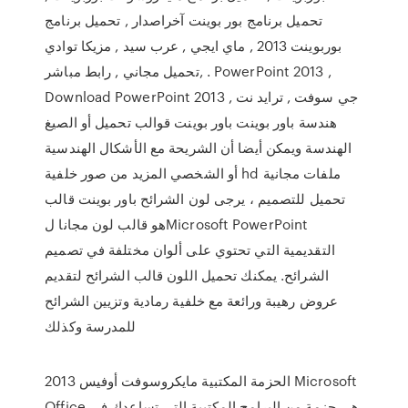
تحميل برنامج بور بوينت آخراصدار , تحميل برنامج
بوربوينت 2013 , ماي ايجي , عرب سيد , مزيكا توادي
,تحميل مجاني , رابط مباشر . PowerPoint 2013 ,
Download PowerPoint 2013 , جي سوفت , ترايد نت
هندسة باور بوينت باور بوينت قوالب تحميل أو الصيغ
الهندسة ويمكن أيضا أن الشريحة مع الأشكال الهندسية
أو الشخصي المزيد من صور خلفية hd ملفات مجانية
تحميل للتصميم ، يرجى لون الشرائح باور بوينت قالب
هو قالب لون مجانا لMicrosoft PowerPoint
التقديمية التي تحتوي على ألوان مختلفة في تصميم
الشرائح. يمكنك تحميل اللون قالب الشرائح لتقديم
عروض رهيبة ورائعة مع خلفية رمادية وتزيين الشرائح
للمدرسة وكذلك
الحزمة المكتبية مايكروسوفت أوفيس 2013 Microsoft
Office هي حزمة من البرامج المكتبية التي تساعدك في