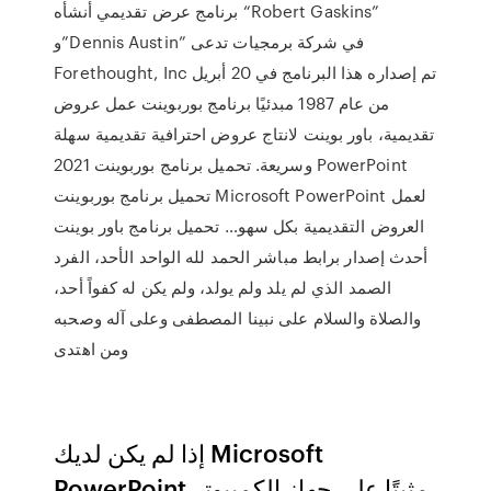
برنامج عرض تقديمي أنشأه “Robert Gaskins”
و”Dennis Austin” في شركة برمجيات تدعى
Forethought, Inc تم إصداره هذا البرنامج في 20 أبريل
من عام 1987 مبدئيًا برنامج بوربوينت عمل عروض
تقديمية، باور بوينت لانتاج عروض احترافية تقديمية سهلة
وسريعة. تحميل برنامج بوربوينت 2021 PowerPoint
تحميل برنامج بوربوينت Microsoft PowerPoint لعمل
العروض التقديمية بكل سهو… تحميل برنامج باور بوينت
أحدث إصدار برابط مباشر الحمد لله الواحد الأحد، الفرد
الصمد الذي لم يلد ولم يولد، ولم يكن له كفواً أحد،
والصلاة والسلام على نبينا المصطفى وعلى آله وصحبه
ومن اهتدى
إذا لم يكن لديك Microsoft
PowerPoint مثبتًا على جهاز الكمبيوتر