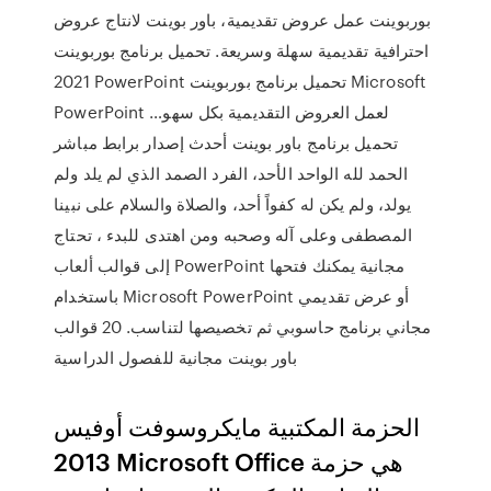
بوربوينت عمل عروض تقديمية، باور بوينت لانتاج عروض
احترافية تقديمية سهلة وسريعة. تحميل برنامج بوربوينت
2021 PowerPoint تحميل برنامج بوربوينت Microsoft
PowerPoint لعمل العروض التقديمية بكل سهو…
تحميل برنامج باور بوينت أحدث إصدار برابط مباشر
الحمد لله الواحد الأحد، الفرد الصمد الذي لم يلد ولم
يولد، ولم يكن له كفواً أحد، والصلاة والسلام على نبينا
المصطفى وعلى آله وصحبه ومن اهتدى للبدء ، تحتاج
إلى قوالب ألعاب PowerPoint مجانية يمكنك فتحها
باستخدام Microsoft PowerPoint أو عرض تقديمي
مجاني برنامج حاسوبي ثم تخصيصها لتناسب. 20 قوالب
باور بوينت مجانية للفصول الدراسية
الحزمة المكتبية مايكروسوفت أوفيس
2013 Microsoft Office هي حزمة