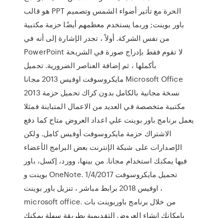
هو قالب PPT الحرة مع تأثير أضواء الشمس وتصميم
باور بوينت; وربما يستخدم معظمهم أيضًا حزمة مكتبية
من نفس الشركة. أولاً ، تجدر الإشارة إلى أنه في
PowerPoint لا تقوم فقط بإدراج صورة في الشريحة
بأكملها ، ثم إضافة العناصر الضرورية. تحميل
مايكروسوفت اوفيس 2013 مجانا Microsoft Office
2013 نسخة مجانية بالكامل بدون كراك تحميل حزمة
مكتبية متخصصة في العديد من الاعمال المتباينة فمثلا
يعمل برنامج باور بوينت علي اعداد العروض متاح كما دفع
الاشتراك حزمة مايكروسوفت أوفيس كامل. ولكن
الإصدارات على شبكة الإنترنت بعض البرامج الأعضاء
فيها يمكنك استخدام مجانا. من بينها، وورد، إكسل، باور
بوينت و OneNote. 1/4/2017 تحميل مايكروسوفت
اوفيس 2018 برابط مباشر ، تنزيل باور بوينت ،
microsoft office. من خلال برنامج باوربوينت بات
بإمكانك إنشاء العروض التقديمية بطريقة سهلة يمكنك