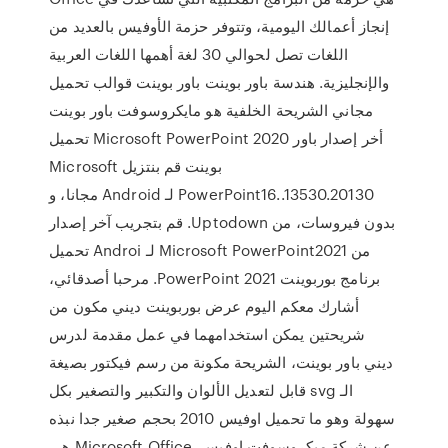
إنجاز أعمالك اليومية، وتتوفر حزمة الأوفيس بالعديد من
اللغات تصل لحوالي 30 لغة أهمها اللغات العربية
والإنجليزية. هندسة باور بوينت باور بوينت قوالب تحميل
مجاني الشريحة الخلفية هو مايكروسوفت باور بوينت
تحميل Microsoft PowerPoint 2020 أخر إصدار باور
بوينت ‫قم بنتزيل Microsoft
PowerPoint16..13530.20130 لـ Android مجانا، و
بدون فيروسات، من Uptodown. قم بتجريب آخر إصدار
من Microsoft PowerPoint2021 لـ Androi تحميل
برنامج بوربوينت 2021 PowerPoint. مرحبا أصدقائي،
أشارك معكم اليوم عرض بوربوينت ديني مكون من
شريحتين يمكن استخدامهما في عمل مقدمة لدرس
ديني باور بوينت، الشريحة مكونة من رسم فيكتور بصيغة
الـ svg قابل لتعديل الألوان والتكبير والتصغير بكل
سهولة وهو ما تحميل اوفيس 2010 بحجم صغير جدا نبذه
عن شركة ميكروسوفت اوفيس. Microsoft Office هي