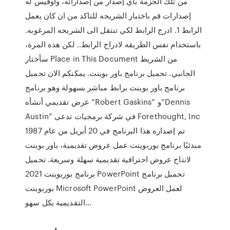
من تلك الحزمة بأي إصدار من إصداراته، وأوفيس له
إصدارات قم باختبار الشريحه للتاكد من ان كان يعمل
الرابط 1. ادرج الرابط لكي تنتقل الى الشريحه المرغوبه.
باستخدام نفس الطريقه لادراج الرابط.. لكن هذه المرة،
سأختار Place in This Document من الشريط
الجانبي. تحميل برنامج باور بوينت. يمكنكم الان تحميل
برنامج باور بوينت برابط مباشر بسهولة وهو برنامج
عرض تقديمي أنشأه “Robert Gaskins” و”Dennis
Austin” في شركة برمجيات تدعى Forethought, Inc
تم إصداره هذا البرنامج في 20 أبريل من عام 1987
مبدئيًا برنامج بوربوينت عمل عروض تقديمية، باور بوينت
لانتاج عروض احترافية تقديمية سهلة وسريعة. تحميل
برنامج بوربوينت 2021 PowerPoint تحميل برنامج
بوربوينت Microsoft PowerPoint لعمل العروض
التقديمية بكل سهو…