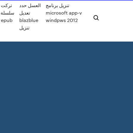
تنزيل برنامج
العسل حدد
تركت و
microsoft app-v
تعديل
سلسلة 
windpws 2012
blazblue
مجاني epub
تنزيل