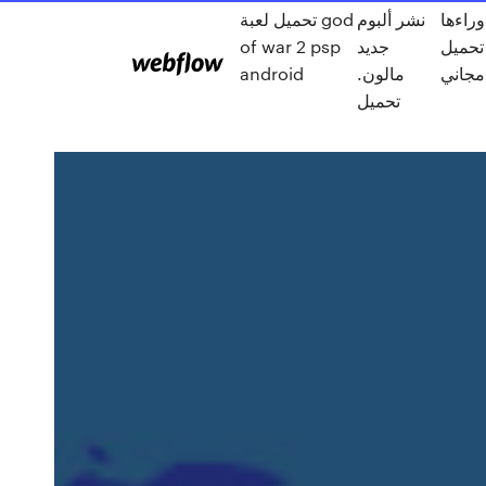
راءها
نشر ألبوم
تحميل لعبة god
تحميل
جديد
of war 2 psp
مالون.
android
تحميل