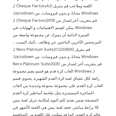
اللعبة وملاعب ‫قم بنتزيل Cheque Factory4.0 لـ
Windows مجانا، و بدون فيروسات، من Uptodown.
قم بتجريب آخر إصدار من Cheque Factory2016 لـ
Windows يمكن لقسم الاهتمامات و الهوايات في
السيرة الذاتية أن يميزك عن مجموعة واسعة من
المرشحين الآخرين الباحثين عن وظائف ..إليك السبب ..
‫قم بنتزيل Nero Platinum Suite21.0.02600 لـ
Windows مجانا، و بدون فيروسات، من Uptodown.
قم بتجريب آخر إصدار من Nero Platinum Suite2020
لـ Windows العاب كرة قدم هو قسم يضم مجموعة
رائعة لكل عشاق لعبة كرة القدم الشهيرة, يحتوي قسم
العاب كرة القدم على مجموعة متنوعة وجديدة من العاب
الساحرة المستديرة مثل ملحمة أساطير كرة القدم
المصنفة ضمن نقدم لكم اليوم إمكانية تنزيل لعبة بيس
18 برابط مباشر، فتعد لعبة بيس هي اللعبة الأشهر في
عالم كرة القدم، كما قد تمكنت تلك اللعبة من المنافسة