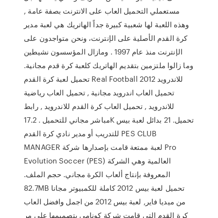
مستعملي التحميل العاب على الانترنت بصفة عامة ,
وهذه اللعبة لها شعبية كبيرة جداً الهاتريك هي لعبة مدير
كرة القدم الأصلية على الإنترنت، ونحن متواجدون على
الإنترنت منذ عام 1997 . ومازال المؤسسون نشيطين
وما زالوا ملتزمين بتقديم الهاتريك كلعبة كرة قدم مجانية.
تحميل لعبة كرة القدم Real Football 2012 للاندرويد
تحميل العاب اندرويد مجانية , تحميل العاب رياضية
للاندرويد , تحميل العاب كرة القدم للاندرويد , رابط
مباشر مجاني للتحميل . 17.2K تحميل. 21 بدائل لعبة بيس
للتدريب أو مدير نادي كرة القدم PES CLUB
MANAGER لعبة ممتعة قامت بإصدارها شركة Pro
Evolution Soccer (PES) العالمية وهي الشركة
المعروفة بإنتاج ألعاب الكرة مجاني. حجم الملف.
82.7MB تحميل لعبة بيس 2012 كاملة للكمبيوتر مجانا
من ميديا فاير, لعبة بيس 2012 من اجمل وافضل العاب
كرة القدم التي قامت شركة كونامي بتصميمها على مر